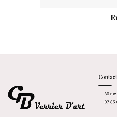
E
Contac
30 rue
07 85 