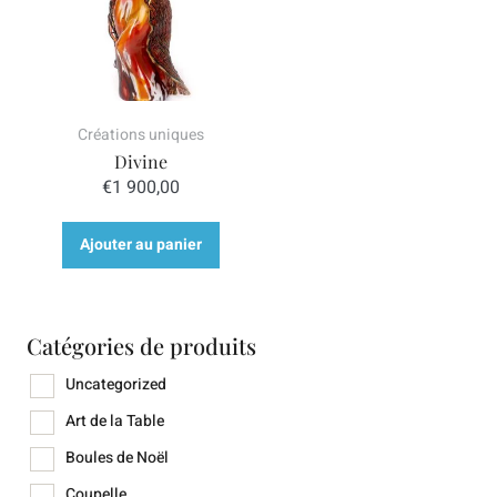
Art de la Table
Boules de Noël
Coupelle
Créations uniques
Créations uniques
Diffuseurs
Divine
€
1 900,00
Luminaires
Produit Couleur
Mongolfières
Ajouter au panier
bleu blanc
Nouvelle Collection
rouge blanc
Oeufs de Pâques
vert blanc
Catégories de produits
Vases
Uncategorized
Art de la Table
Boules de Noël
Coupelle